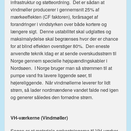
infrastruktur og støtteordning. Det er sådan at
vindmøller producerer i gennemsnit 25% af
mærkeeffekten (CF faktoren), forårsaget af
forandringer i vindstyrken over både kortere og
længere sigt. Denne ustabilitet skal udglattes og
maksimalydelse skal begrænses hvor der er chance
for at blind effekten overstiger 80%. Den eneste
anvendte teknik idag er at sende overskudsstrøm til
Norge gennem specielle højspændingskabler i
Nordsøen. I Norge bruger man så strømmen til at
pumpe vand fra lavere liggende søer, til
højereliggende. Når vindmøllerne leverer for lidt
strøm, så lader nordmændene vandet falde ned igen
og generer således den fornødne strøm.
VH-værkerne (Vindmøller)
Sagen er at materiale omkostningerne til VH-værker