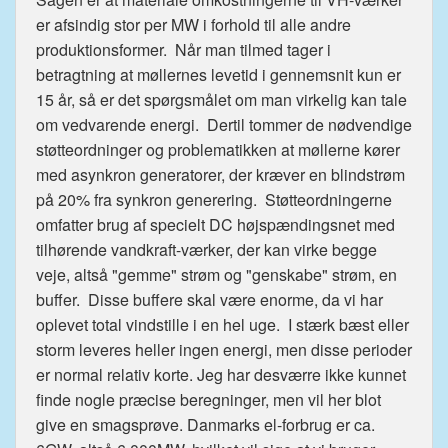
er afsindig stor per MW i forhold til alle andre
produktionsformer. Når man tilmed tager i
betragtning at møllernes levetid i gennemsnit kun er
15 år, så er det spørgsmålet om man virkelig kan tale
om vedvarende energi. Dertil tommer de nødvendige
støtteordninger og problematikken at møllerne kører
med asynkron generatorer, der kræver en blindstrøm
på 20% fra synkron generering. Støtteordningerne
omfatter brug af specielt DC højspændingsnet med
tilhørende vandkraft-værker, der kan virke begge
veje, altså "gemme" strøm og "genskabe" strøm, en
buffer. Disse buffere skal være enorme, da vi har
oplevet total vindstille i en hel uge. I stærk bæst eller
storm leveres heller ingen energi, men disse perioder
er normal relativ korte. Jeg har desværre ikke kunnet
finde nogle præcise beregninger, men vil her blot
give en smagsprøve. Danmarks el-forbrug er ca.