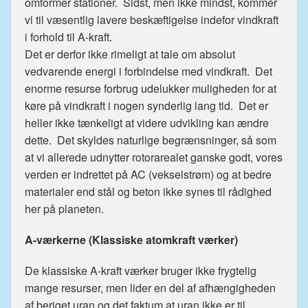
omformer stationer. Sidst, men ikke mindst, kommer
vi til væsentlig lavere beskæftigelse indefor vindkraft
i forhold til A-kraft.
Det er derfor ikke rimeligt at tale om absolut
vedvarende energi i forbindelse med vindkraft. Det
enorme resurse forbrug udelukker muligheden for at
køre på vindkraft i nogen synderlig lang tid. Det er
heller ikke tænkeligt at videre udvikling kan ændre
dette. Det skyldes naturlige begrænsninger, så som
at vi allerede udnytter rotorarealet ganske godt, vores
verden er indrettet på AC (vekselstrøm) og at bedre
materialer end stål og beton ikke synes til rådighed
her på planeten.
A-værkerne (Klassiske atomkraft værker)
De klassiske A-kraft værker bruger ikke frygtelig
mange resurser, men lider en del af afhængigheden
af beriget uran og det faktum at uran ikke er til