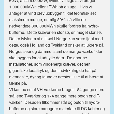
6GW, altså 6.000MW, hvilket vil sige at vi bruger
1.000.000MWh eller 1TWh på en uge. Hvis vi
antager at vind blev udbygget til det teoretisk set
maksimum mulige, nemlig 80%, så ville de
nødvendige 800.000MWh skulle fordres fra hydro-
bufferne. Dette kræver en stor sø, en meget stor sø.
Det er tvivlsom at miljøet i Norge kan være tjent med
dette, også Holland og Tyskland ønsker at lukrere på
Norges søer og damme, samt de mange værker, der
skal bygges for at udnytte dem. De enorme
installationer, som vindenergi kræver, det helt
gigantiske fodaftryk og den indvirkning de har på
menneske, dyr og fauna er næsten ikke til at bære at
tænke på.
Vi kan nu se at VH-værkerne bruger 184 gange mere
stål end T-værker og 174 gange mere beton end T-
værker. Desuden tilkommer stål og beton til hydro-
bufferne og store mængder materiale til DC kabler og