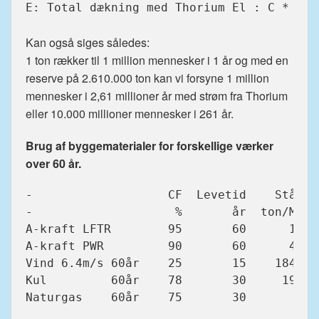
E: Total dækning med Thorium El : C * D /
Kan også siges således:
1 ton rækker til 1 million mennesker i 1 år og med en
reserve på 2.610.000 ton kan vi forsyne 1 million
mennesker i 2,61 millioner år med strøm fra Thorium
eller 10.000 millioner mennesker i 261 år.
Brug af byggematerialer for forskellige værker
over 60 år.
-                   CF  Levetid    Stål  B
-                    %       år  ton/MW  m
A-kraft LFTR        95       60      10   
A-kraft PWR         90       60      40   
Vind 6.4m/s 60år    25       15    1840   
Kul         60år    78       30     196   
Naturgas    60år    75       30       6   