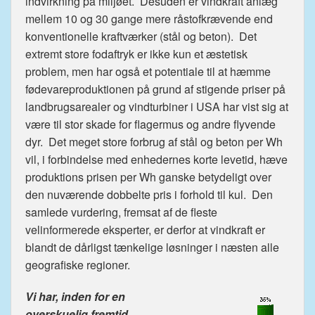
indvirkning på miljøet. Desuden er vindkraft anlæg
mellem 10 og 30 gange mere råstofkrævende end
konventionelle kraftværker (stål og beton). Det
extremt store fodaftryk er ikke kun et æstetisk
problem, men har også et potentiale til at hæmme
fødevareproduktionen på grund af stigende priser på
landbrugsarealer og vindturbiner i USA har vist sig at
være til stor skade for flagermus og andre flyvende
dyr. Det meget store forbrug af stål og beton per Wh
vil, i forbindelse med enhedernes korte levetid, hæve
produktions prisen per Wh ganske betydeligt over
den nuværende dobbelte pris i forhold til kul. Den
samlede vurdering, fremsat af de fleste
velinformerede eksperter, er derfor at vindkraft er
blandt de dårligst tænkelige løsninger i næsten alle
geografiske regioner.
Vi har, inden for en
overskuelig fremtid,