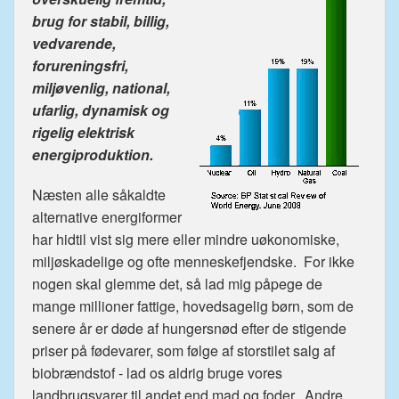
brug for stabil, billig,
vedvarende,
forureningsfri,
miljøvenlig, national,
ufarlig, dynamisk og
rigelig elektrisk
energiproduktion.
Næsten alle såkaldte
alternative energiformer
har hidtil vist sig mere eller mindre uøkonomiske,
miljøskadelige og ofte menneskefjendske. For ikke
nogen skal glemme det, så lad mig påpege de
mange millioner fattige, hovedsagelig børn, som de
senere år er døde af hungersnød efter de stigende
priser på fødevarer, som følge af storstilet salg af
biobrændstof - lad os aldrig bruge vores
landbrugsvarer til andet end mad og foder. Andre