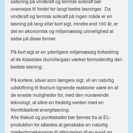
satsning på vindkraft og termisk solkraft bør
overvejes til fordel for langt bedre løsninger. Da
vindkraft og termisk solkraft på ingen måde er en
løsning på lang eller kort sigt, mindre end 100 år, er
det en økonomisk og miljømæssig urimelighed at
satse på disse former.
På kort sigt er en yderligere miljømæssig forbedring
af de klassiske (kul/olie/gas) værker formodentlig den
bedste løsning.
På kortere, såvel som længere sigt, vil en naturlig
udskiftning til thorium lignende reaktorer være en af
de eneste muligheder for, med den nuværende
teknologi, at sikre en fredelig verden med en
fremtidssikret energiløsning.
Alle tilskud og punktskatter bør fjernes fra al EL-
produktion for således at genskabe en naturlig
markedsmekanisme til stimulering af en sund og