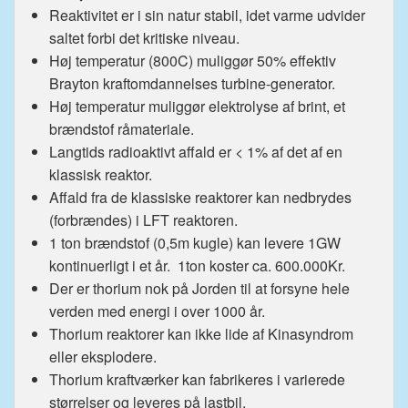
Reaktivitet er i sin natur stabil, idet varme udvider
saltet forbi det kritiske niveau.
Høj temperatur (800C) muliggør 50% effektiv
Brayton kraftomdannelses turbine-generator.
Høj temperatur muliggør elektrolyse af brint, et
brændstof råmateriale.
Langtids radioaktivt affald er < 1% af det af en
klassisk reaktor.
Affald fra de klassiske reaktorer kan nedbrydes
(forbrændes) i LFT reaktoren.
1 ton brændstof (0,5m kugle) kan levere 1GW
kontinuerligt i et år. 1ton koster ca. 600.000Kr.
Der er thorium nok på Jorden til at forsyne hele
verden med energi i over 1000 år.
Thorium reaktorer kan ikke lide af Kinasyndrom
eller eksplodere.
Thorium kraftværker kan fabrikeres i varierede
størrelser og leveres på lastbil.