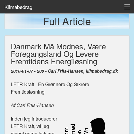
Klimabedrag
Full Article
Home
Danmark Må Modnes, Være
Temp/Havis
Foregangsland Og Levere
Artikler
Fremtidens Energiløsning
2010-01-07 - 200 - Carl Friis-Hansen, klimabedrag.dk
LFTR Kraft - En Grønnere Og Sikrere
Fremtidsløsning
Af Carl Friis-Hansen
Inden jeg introducerer
LFTR Kraft, vil jeg
meget gerne forklare