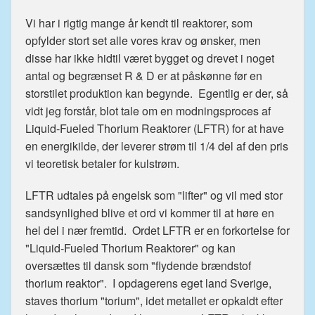
Vi har i rigtig mange år kendt til reaktorer, som
opfylder stort set alle vores krav og ønsker, men
disse har ikke hidtil været bygget og drevet i noget
antal og begrænset R & D er at påskønne før en
storstilet produktion kan begynde. Egentlig er der, så
vidt jeg forstår, blot tale om en modningsproces af
Liquid-Fueled Thorium Reaktorer (LFTR) for at have
en energikilde, der leverer strøm til 1/4 del af den pris
vi teoretisk betaler for kulstrøm.
LFTR udtales på engelsk som "lifter" og vil med stor
sandsynlighed blive et ord vi kommer til at høre en
hel del i nær fremtid. Ordet LFTR er en forkortelse for
"Liquid-Fueled Thorium Reaktorer" og kan
oversættes til dansk som "flydende brændstof
thorium reaktor". I opdagerens eget land Sverige,
staves thorium "torium", idet metallet er opkaldt efter