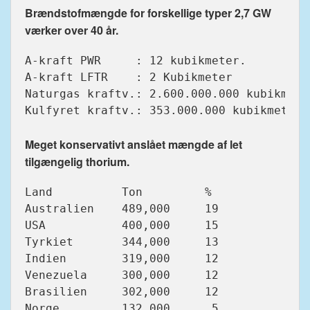
Brændstofmængde for forskellige typer 2,7 GW
værker over 40 år.
A-kraft PWR     : 12 kubikmeter.

A-kraft LFTR    : 2 Kubikmeter

Naturgas kraftv.: 2.600.000.000 kubikmeter
Kulfyret kraftv.: 353.000.000 kubikmeter.

Meget konservativt anslået mængde af let
tilgængelig thorium.
Land          Ton         %

Australien    489,000     19

USA           400,000     15

Tyrkiet       344,000     13

Indien        319,000     12

Venezuela     300,000     12

Brasilien     302,000     12

Norge         132,000      5
