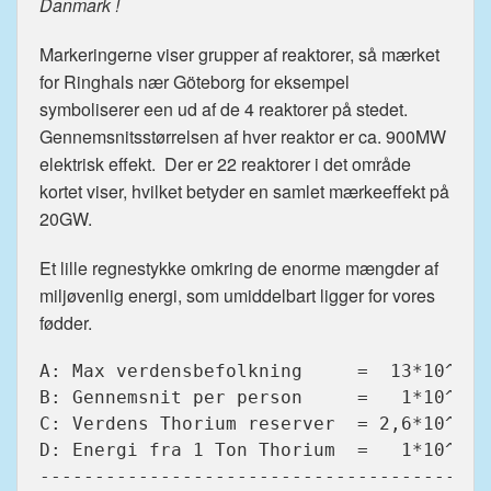
Danmark !
Markeringerne viser grupper af reaktorer, så mærket
for Ringhals nær Göteborg for eksempel
symboliserer een ud af de 4 reaktorer på stedet.
Gennemsnitsstørrelsen af hver reaktor er ca. 900MW
elektrisk effekt. Der er 22 reaktorer i det område
kortet viser, hvilket betyder en samlet mærkeeffekt på
20GW.
Et lille regnestykke omkring de enorme mængder af
miljøvenlig energi, som umiddelbart ligger for vores
fødder.
A: Max verdensbefolkning     =  13*10^9 Pe
B: Gennemsnit per person     =   1*10^3 W
C: Verdens Thorium reserver  = 2,6*10^6 To
D: Energi fra 1 Ton Thorium  =   1*10^9 W
-----------------------------------------