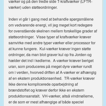
værker og på den tredie side T-kraftværker (LFTR-
værker) uden støtteordninger.
Inden vi går i gang med at behandle spørgsmålene
om vedvarende energi, vil jeg meget kort redegøre
for ovenstående skelnen mellem forskellige grader af
støtteordninger. Visse typer af kraftværker kræver
samvirke med andre typer værker eller processor for
at kunne fungere. Kul-værker kræver ingen støtte
ordninger, da man blot graver kul op fra Jorden og
hælder det ind i kedlerne. A-værker kræver beriget
uran, som produceres på meget dyre værker rundt
om i verden, hvorved driften af A-værker er afhængig
af en ekstern produktionsenhed. TR-værker kræver
ikke denne komplicerede oparbejdning af
brændstoffet og kræver derfor ikke en ekstern
produktionsanstalt. VH-værker, altså vindmøllerne,
er de som er mest afhængige af både speciel