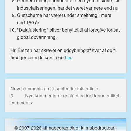
Gennem mange perioder af den nyere historie, før
industrialiseringen, har det været varmere end nu.
Gletscherne har været under smeltning i mere
end 150 år.
"Datajustering" bliver benyttet til at foregive fortsat
global opvarmning.
Hr. Biezen har skrevet en uddybning af hver af de ti
årsager, som du kan læse
her
.
New comments are disabled for this article.
0
Nye kommentarer er slået fra for denne artikel.
comments:
© 2007-2026 klimabedrag.dk or klimabedrag.carl-