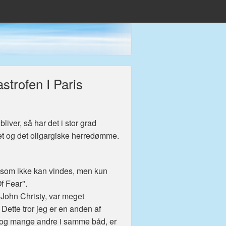
trofen I Paris
iver, så har det i stor grad
et og det oligargiske herredømme.
, som ikke kan vindes, men kun
f Fear".
. John Christy, var meget
ette tror jeg er en anden af
sty og mange andre i samme båd, er