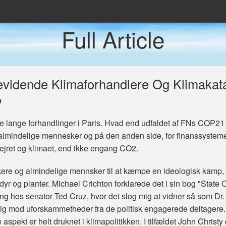
Full Article
Den Populære Presse
nda
vidende Klimaforhandlere Og Klimakatas
 Caves
n
 Fremtidens Energiløsning
e lange forhandlinger i Paris. Hvad end udfaldet af FNs COP21 bl
 almindelige mennesker og på den anden side, for finanssystem
vejret og klimaet, end ikke engang CO2.
tikere og almindelige mennsker til at kæmpe en ideologisk kamp
dyr og planter. Michael Crichton forklarede det i sin bog "State O
ring hos senator Ted Cruz, hvor det slog mig at vidner så som Dr
ig mod uforskammetheder fra de politisk engagerede deltagere. D
e aspekt er helt druknet i klimapolitikken. I tilfældet John Chri