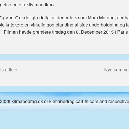
digelse en effektiv mundkurv.
"grønne" er det glædeligt at der er folk som Marc Morano, der h
ste kritekere en virkelig god blanding af sjov underholdning og l
". Filmen havde premiere tirsdag den 8. December 2015 i Paris o
s article.
Nye kommenta
2026 klimabedrag.dk or klimabedrag.carl-fh.com and respective