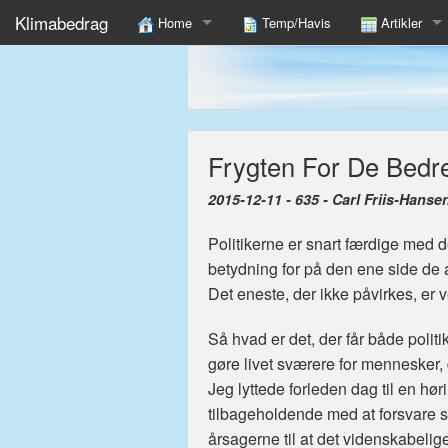
Klimabedrag
Home
Temp/Havis
Artikler
12 Fakta Om Global Klimaændring Du Ikke Læser I 
Find
Shameful Exploit Of UK Children In Climate Propaga
Frygten For De Bedre
To fulfill COP15 we must Unite Nations In Poor Cold
2015-12-11 - 635 - Carl Friis-Hanse
Danmark Må Modnes, Være Foregangsland Og Levere
Politikerne er snart færdige med d
betydning for på den ene side de
Det eneste, der ikke påvirkes, er 
Så hvad er det, der får både poli
gøre livet sværere for mennesker, 
Jeg lyttede forleden dag til en hø
tilbageholdende med at forsvare s
årsagerne til at det videnskabelig