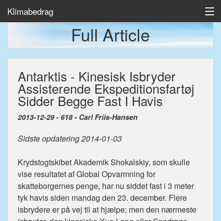
Klimabedrag
Full Article
Home
Antarktis - Kinesisk Isbryder
Temp/Havis
Assisterende Ekspeditionsfartøj
Artikler
Sidder Begge Fast I Havis
2013-12-29 - 618 - Carl Friis-Hansen
Sidste opdatering 2014-01-03
Krydstogtskibet Akademik Shokalskiy, som skulle
vise resultatet af Global Opvarmning for
skatteborgernes penge, har nu siddet fast i 3 meter
tyk havis siden mandag den 23. december. Flere
isbrydere er på vej til at hjælpe; men den nærmeste