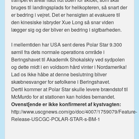
bruges til landingsplads for helikopteren, så snart der
er bedring i vejret. Det er hensigten at evakuere til
den kinesiske isbryder Xue Long så snar viden
lægger sig og der bliver en bedring i sigtbarheden.
I mellemtiden har USA sent deres Polar Star 9.300
sømil fra dets normale operations område i
Beringshavet til Akademik Shokalskiy ved sydpolen
og dette midt i en voldsom hård vinter i Nordamerika!
Lad os ikke håbe at denne beslutning bliver
skæbnesvanger for søfolkene i Beringshavet.
Dertil kommer at Polar Star skulle levere brændstof til
McMurdo for at stationen kan holdes bemandet.
Ovenst[ende er ikke konfirmeret af kystvagten:
http://www.uscgnews.com/go/doc/4007/1759079/Feature-
Release-USCGC-POLAR-STAR-s-BM-1