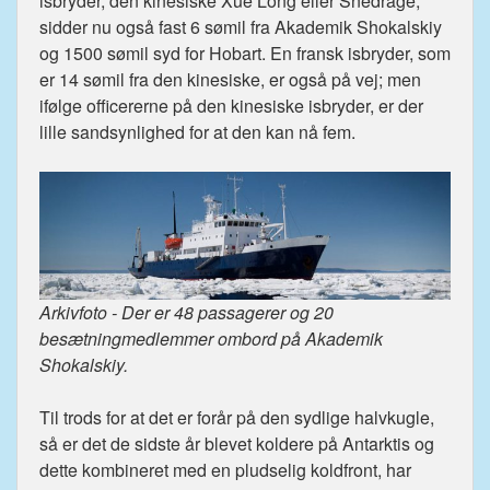
isbryder, den kinesiske Xue Long eller Snedrage,
sidder nu også fast 6 sømil fra Akademik Shokalskiy
og 1500 sømil syd for Hobart. En fransk isbryder, som
er 14 sømil fra den kinesiske, er også på vej; men
ifølge officererne på den kinesiske isbryder, er der
lille sandsynlighed for at den kan nå fem.
Arkivfoto - Der er 48 passagerer og 20
besætningmedlemmer ombord på Akademik
Shokalskiy.
Til trods for at det er forår på den sydlige halvkugle,
så er det de sidste år blevet koldere på Antarktis og
dette kombineret med en pludselig koldfront, har