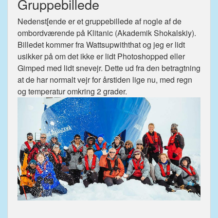
Gruppebillede
Nedenst[ende er et gruppebillede af nogle af de
ombordværende på Klitanic (Akademik Shokalskiy).
Billedet kommer fra Wattsupwiththat og jeg er lidt
usikker på om det ikke er lidt Photoshopped eller
Gimped med lidt snevejr. Dette ud fra den betragtning
at de har normalt vejr for årstiden lige nu, med regn
og temperatur omkring 2 grader.