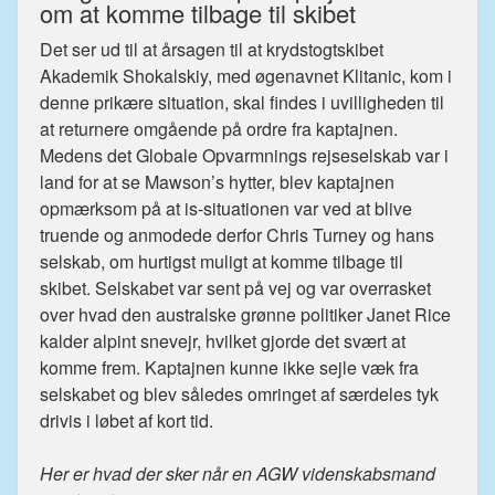
om at komme tilbage til skibet
Det ser ud til at årsagen til at krydstogtskibet
Akademik Shokalskiy, med øgenavnet Klitanic, kom i
denne prikære situation, skal findes i uvilligheden til
at returnere omgående på ordre fra kaptajnen.
Medens det Globale Opvarmnings rejseselskab var i
land for at se Mawson’s hytter, blev kaptajnen
opmærksom på at is-situationen var ved at blive
truende og anmodede derfor Chris Turney og hans
selskab, om hurtigst muligt at komme tilbage til
skibet. Selskabet var sent på vej og var overrasket
over hvad den australske grønne politiker Janet Rice
kalder alpint snevejr, hvilket gjorde det svært at
komme frem. Kaptajnen kunne ikke sejle væk fra
selskabet og blev således omringet af særdeles tyk
drivis i løbet af kort tid.
Her er hvad der sker når en AGW videnskabsmand