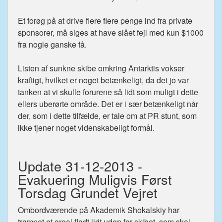
Et forøg på at drive flere flere penge ind fra private
sponsorer, må siges at have slået fejl med kun $1000
fra nogle ganske få.
Listen af sunkne skibe omkring Antarktis vokser
kraftigt, hvilket er noget betænkeligt, da det jo var
tanken at vi skulle forurene så lidt som muligt i dette
ellers uberørte område. Det er i sær betænkeligt når
der, som i dette tilfælde, er tale om at PR stunt, som
ikke tjener noget videnskabeligt formål.
Update 31-12-2013 -
Evakuering Muligvis Først
Torsdag Grundet Vejret
Ombordværende på Akademik Shokalskiy har
trampet et areal fladt lidt uden for skibet, som skal