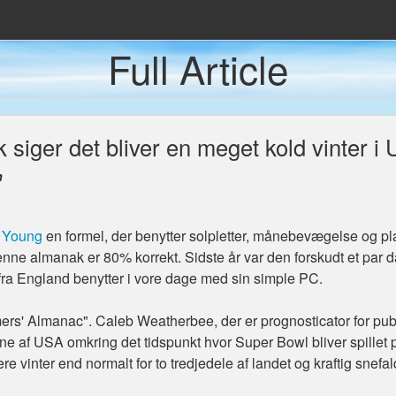
Full Article
Den Populære Presse
nda
siger det bliver en meget kold vinter i
 Caves
n
 Fremtidens Energiløsning
 Young
en formel, der benytter solpletter, månebevægelse og plane
 denne almanak er 80% korrekt. Sidste år var den forskudt et par d
fra England benytter i vore dage med sin simple PC.
rs' Almanac". Caleb Weatherbee, der er prognosticator for publi
gne af USA omkring det tidspunkt hvor Super Bowl bliver spillet 
vinter end normalt for to tredjedele af landet og kraftig snefa