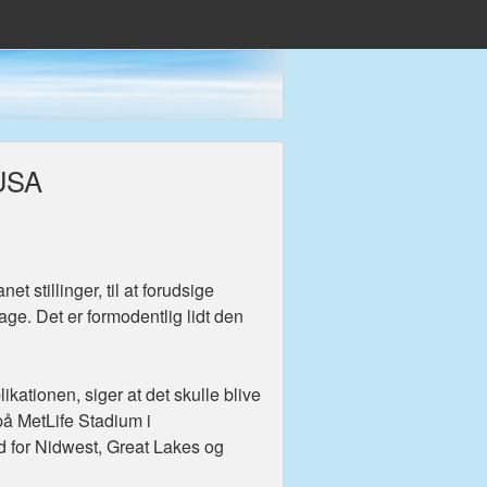
 USA
t stillinger, til at forudsige
age. Det er formodentlig lidt den
kationen, siger at det skulle blive
på MetLife Stadium i
ld for Nidwest, Great Lakes og