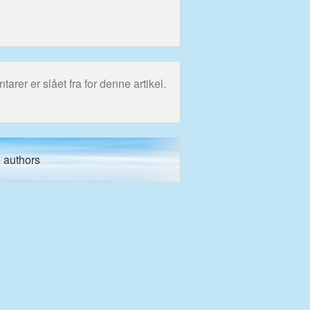
rer er slået fra for denne artikel.
 authors