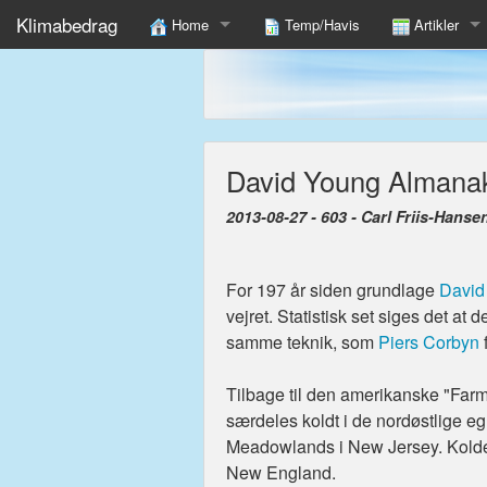
Klimabedrag
Home
Temp/Havis
Artikler
12 Fakta Om Global Klimaændring Du Ikke Læser I 
Find
Shameful Exploit Of UK Children In Climate Propaga
David Young Almanak 
To fulfill COP15 we must Unite Nations In Poor Cold
2013-08-27 - 603 - Carl Friis-Hanse
Danmark Må Modnes, Være Foregangsland Og Levere
For 197 år siden grundlage
David
vejret. Statistisk set siges det at
samme teknik, som
Piers Corbyn
Tilbage til den amerikanske "Farme
særdeles koldt i de nordøstlige e
Meadowlands i New Jersey. Koldere 
New England.