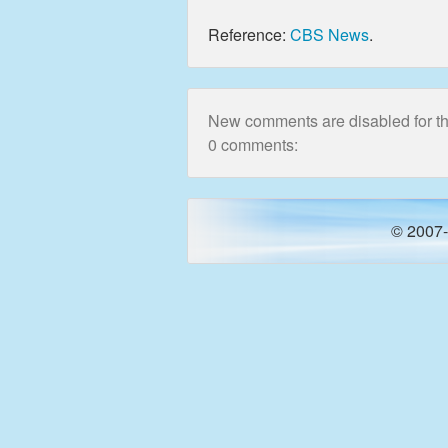
Reference:
CBS News
.
New comments are disabled for thi
0 comments:
© 2007-