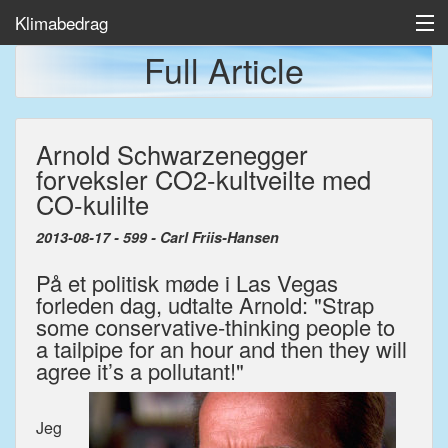
Klimabedrag
Full Article
Home
Arnold Schwarzenegger
Temp/Havis
forveksler CO2-kultveilte med
Artikler
CO-kulilte
2013-08-17 - 599 - Carl Friis-Hansen
På et politisk møde i Las Vegas
forleden dag, udtalte Arnold: "Strap
some conservative-thinking people to
a tailpipe for an hour and then they will
agree it’s a pollutant!"
Jeg